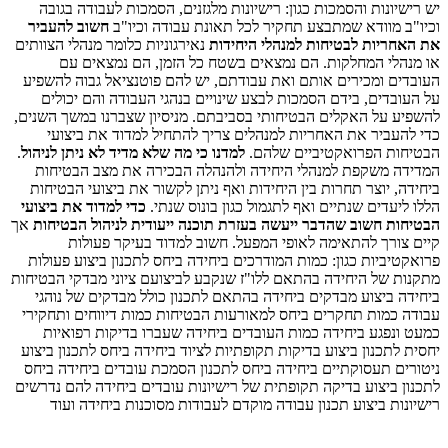
יש רישיונות והסמכות כגון: רישיונות מלגזנים, הסמכות לעבודה בגובה
וכיו"ב מוודא שמתבצע תחקיר לכל תאונת עבודה וכיו"ב
חשוב להעביר
את האחריות לבטיחות למנהלי היחידות
נאירגוניות כלומר מנהלי הצוותים
או מנהלי המחלקות. הם נמצאים בשטח כל הזמן, הם נמצאים עם
העובדים ומכירים אותם ואת עבודתם, יש להם פוטנציאל גבוה להשפיע
על העובדים, בידם הסמכות לבצע שינויים בנהגי העבודה והם יכולים
להשפיע על האקלים הבטיחותי בסביבתם. מניסיון שצברנו במשך השנים,
כדי להעביר את האחריות למנהלים צריך להתחיל למדוד את ביצועי
הבטיחות הפרואקטיביים שלהם.
למדנו כי מה שלא מדיד לא ניתן לניהול
.
המדידה משקפת למנהלי היחידה ולהנהלה הבכירה את מצב הבטיחות
ביחידה, יוצר תחרות בין היחידות ואף ניתן לקשור את ביצועי הבטיחות
הללו ליעדים שנתיים ואף לתגמול כגון בונוס שנתי.
כדי למדוד את ביצועי
הבטיחות חשוב שהדבר ייעשה בעזרת תוכנה ייעודית לניהול הבטיחות
אך
קיים צורך להתאימה לאופי המפעל. חשוב למדוד בעיקר פעולות
פרואקטיביות כגון: כמות המודרכים ביחידה ביחס לתכנון ביצוע פעולות
מתקנות של היחידה בהתאם ללו"ז שנקבע לביצועם ציוני מבדקי הבטיחות
ביחידה ביצוע מבדקים ביחידה בהתאם לתכנון כולל מבדקים של נוהגי
עבודה כמות תחקרים ביחס למאורעות הבטיחות כמות דיווחים ותחקירי
כמעט ונפגע ביחידה כמות העובדים ביחידה שעברו בדיקות רפואיות
יחסית לתכנון ביצוע בדיקות תקופתיות לציוד ביחידה ביחס לתכנון ביצוע
ניטורים תעסוקתיים ביחידה ביחס לתכנון הסמכת עובדים ביחידה ביחס
לתכנון ביצוע בדיקה תקופתית של רישיונות עובדים ביחידה להם נדרשים
רישיונות ביצוע תכנון עבודה מוקדם לעבודות מסוכנות ביחידה ועוד